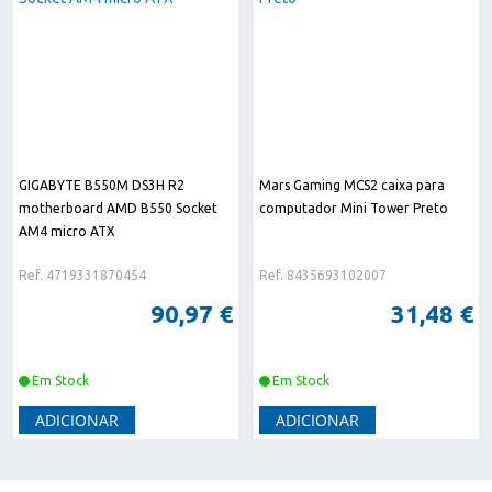
GIGABYTE B550M DS3H R2
Mars Gaming MCS2 caixa para
motherboard AMD B550 Socket
computador Mini Tower Preto
AM4 micro ATX
Ref. 4719331870454
Ref. 8435693102007
90,97 €
31,48 €
Em Stock
Em Stock
ADICIONAR
ADICIONAR