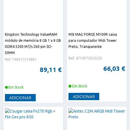
Kingston Technology ValueRAM
MSI MAG FORGE M100R caixa
módulo de memória 8 GB 1 x 8 GB
para computador Midi Tower
DDR4 3200 MT/s 260-pin SO-
Preto, Transparente
DIMM
Ref. 4719072932220
Ref. 740617310887
66,03 €
89,11 €
Em Stock
Em Stock
ADICIONAR
ADICIONAR