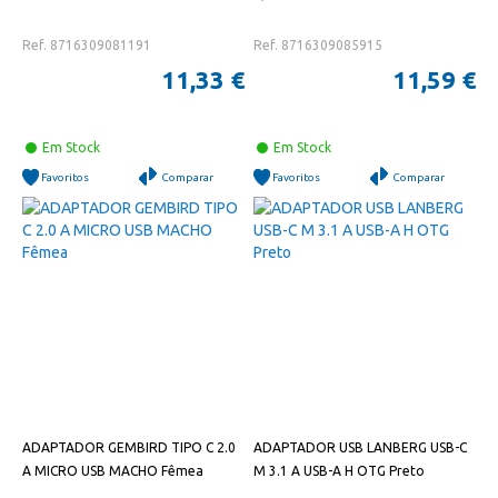
Ref. 8716309081191
Ref. 8716309085915
11,33 €
11,59 €
Em Stock
Em Stock
Favoritos
Comparar
Favoritos
Comparar
ADAPTADOR GEMBIRD TIPO C 2.0
ADAPTADOR USB LANBERG USB-C
A MICRO USB MACHO Fêmea
M 3.1 A USB-A H OTG Preto