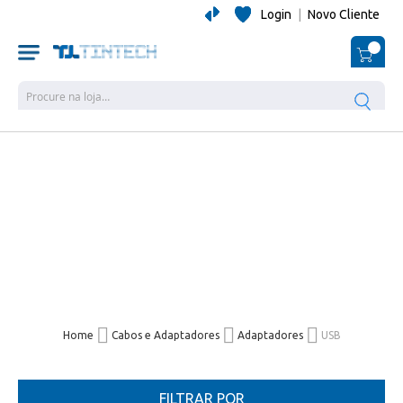
Login
|
Novo Cliente
O Me
Pesquisa
Home
Cabos e Adaptadores
Adaptadores
USB
FILTRAR POR