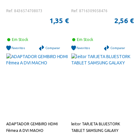
Ref. 8436574708073
Ref. 8716309058476
1,35 €
2,56 €
Em Stock
Em Stock
Favoritos
Comparar
Favoritos
Comparar
ADAPTADOR GEMBIRD HDMI
leitor TARJETA BLUESTORK
Fêmea A DVI MACHO
TABLET SAMSUNG GALAXY