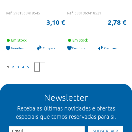
Ref. 5901969418545
Ref. 5901969418521
3,10 €
2,78 €
Em Stock
Em Stock
Favoritos
Comparar
Favoritos
Comparar
Página
Está a ler a página
Página
Página
Página
Página
Página
Seguinte
1
2
3
4
5
Newsletter
Receba as últimas novidades e ofertas
especiais que temos reservadas para si.
SUBSCREVER