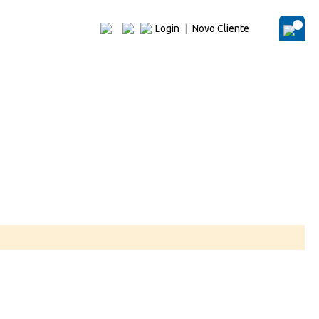
Login
|
Novo Cliente
O Me