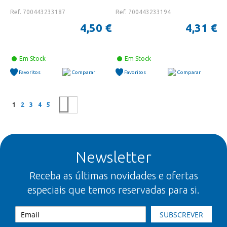
Ref. 700443233187
Ref. 700443233194
4,50 €
4,31 €
Em Stock
Em Stock
Favoritos
Comparar
Favoritos
Comparar
Página
Está a ler a página
Página
Página
Página
Página
Página
Seguinte
1
2
3
4
5
Newsletter
Receba as últimas novidades e ofertas
especiais que temos reservadas para si.
SUBSCREVER