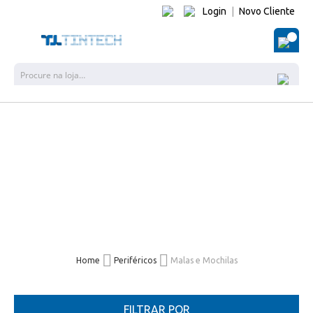
Login
|
Novo Cliente
O Me
Pesquisa
Home
Periféricos
Malas e Mochilas
FILTRAR POR