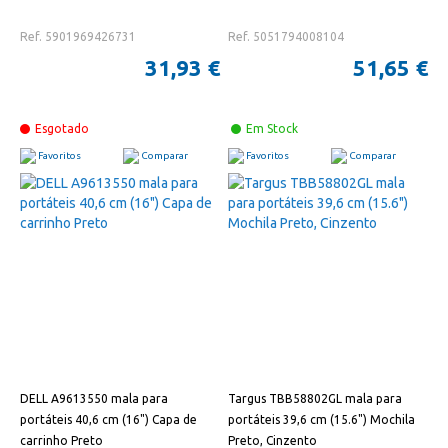
Ref. 5901969426731
Ref. 5051794008104
31,93 €
51,65 €
Esgotado
Em Stock
Favoritos
Comparar
Favoritos
Comparar
DELL A9613550 mala para
Targus TBB58802GL mala para
portáteis 40,6 cm (16") Capa de
portáteis 39,6 cm (15.6") Mochila
carrinho Preto
Preto, Cinzento