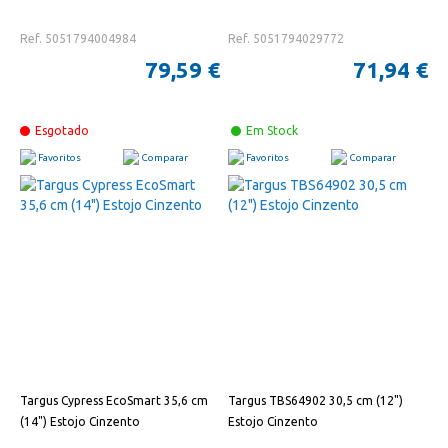
Ref. 5051794004984
Ref. 5051794029772
79,59 €
71,94 €
Esgotado
Em Stock
Favoritos
Comparar
Favoritos
Comparar
Targus Cypress EcoSmart 35,6 cm
Targus TBS64902 30,5 cm (12")
(14") Estojo Cinzento
Estojo Cinzento