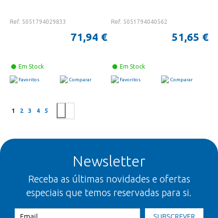
Ref. 5051794029833
Ref. 5051794040562
71,94 €
51,65 €
Em Stock
Em Stock
Favoritos
Comparar
Favoritos
Comparar
Página
Está a ler a página
Página
Página
Página
Página
Página
Seguinte
1
2
3
4
5
Newsletter
Receba as últimas novidades e ofertas
especiais que temos reservadas para si.
SUBSCREVER