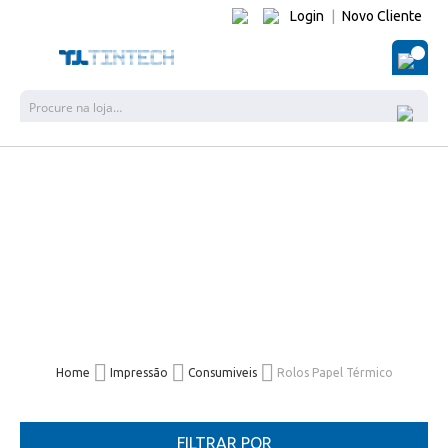
Login
|
Novo Cliente
O Me
Pesquisa
Home
Impressão
Consumiveis
Rolos Papel Térmico
FILTRAR POR