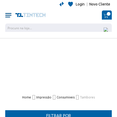
Login
|
Novo Cliente
O Me
Pesquisa
Home
Impressão
Consumiveis
Tambores
FILTRAR POR