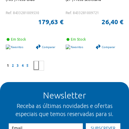
Ref. 8433281009530
Ref. 8433281009721
179,63 €
26,40 €
Em Stock
Em Stock
Favoritos
Comparar
Favoritos
Comparar
Página
Está a ler a página
Página
Página
Página
Página
Página
Seguinte
1
2
3
4
5
Newsletter
Receba as últimas novidades e ofertas
especiais que temos reservadas para si.
SUBSCREVER