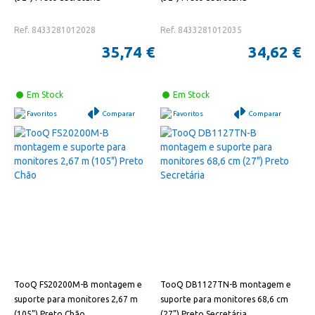
Ref. 8433281012028
Ref. 8433281012035
35,74 €
34,62 €
Em Stock
Em Stock
Favoritos
Comparar
Favoritos
Comparar
TooQ FS20200M-B montagem e
TooQ DB1127TN-B montagem e
suporte para monitores 2,67 m
suporte para monitores 68,6 cm
(105") Preto Chão
(27") Preto Secretária