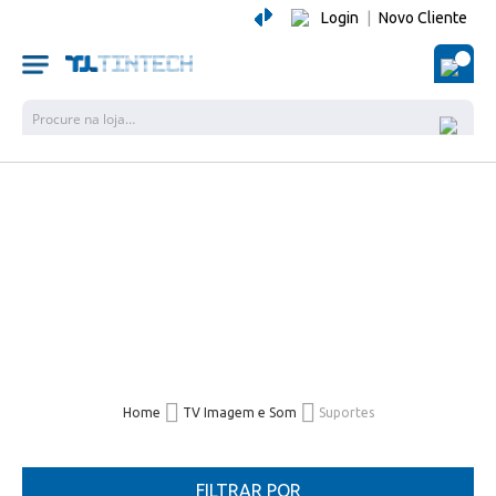
Login
|
Novo Cliente
O Me
Pesquisa
Home
TV Imagem e Som
Suportes
FILTRAR POR