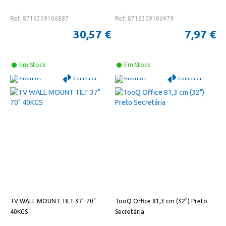
Ref. 8716309106887
Ref. 8716309106979
30,57 €
7,97 €
Em Stock
Em Stock
Favoritos
Comparar
Favoritos
Comparar
TV WALL MOUNT TILT 37" 70"
TooQ Office 81,3 cm (32") Preto
40KGS
Secretária