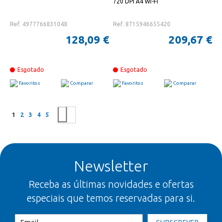
720 DPI A4 Wi-Fi
Ref. 4977766831048
Ref. 8715946655420
128,09 €
209,67 €
Esgotado
Esgotado
Favoritos
Comparar
Favoritos
Comparar
Página
Está a ler a página
Página
Página
Página
Página
Página
Seguinte
1
2
3
4
5
Newsletter
Receba as últimas novidades e ofertas
especiais que temos reservadas para si.