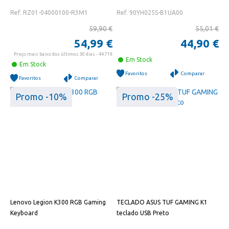
Ref. RZ01-04000100-R3M1
Ref. 90YH025S-B1UA00
59,90 €
55,01 €
54,99 €
44,90 €
Preço mais baixo dos últimos 30 dias - 44.71€
Em Stock
Em Stock
Favoritos
Comparar
Favoritos
Comparar
Promo -10%
Promo -25%
Lenovo Legion K300 RGB Gaming
TECLADO ASUS TUF GAMING K1
Keyboard
teclado USB Preto