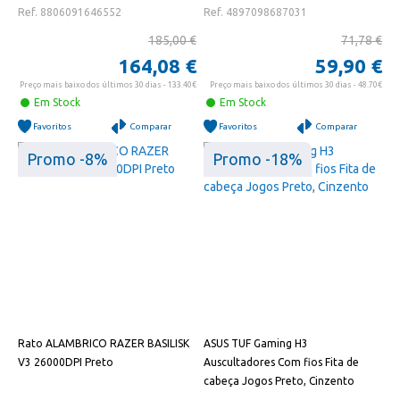
Ref. 8806091646552
Ref. 4897098687031
185,00 €
71,78 €
164,08 €
59,90 €
Preço mais baixo dos últimos 30 dias - 133.40€
Preço mais baixo dos últimos 30 dias - 48.70€
Em Stock
Em Stock
Favoritos
Comparar
Favoritos
Comparar
Promo -8%
Promo -18%
Rato ALAMBRICO RAZER BASILISK
ASUS TUF Gaming H3
V3 26000DPI Preto
Auscultadores Com fios Fita de
cabeça Jogos Preto, Cinzento