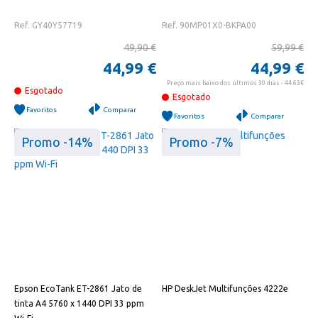
Ref. GY40Y57719
Ref. 90MP01X0-BKPA00
49,90 €
59,99 €
44,99 €
44,99 €
Preço mais baixo dos últimos 30 dias - 44.63€
Esgotado
Esgotado
Favoritos
Comparar
Favoritos
Comparar
Promo -14%
Promo -7%
Epson EcoTank ET-2861 Jato de
HP DeskJet Multifunções 4222e
tinta A4 5760 x 1440 DPI 33 ppm