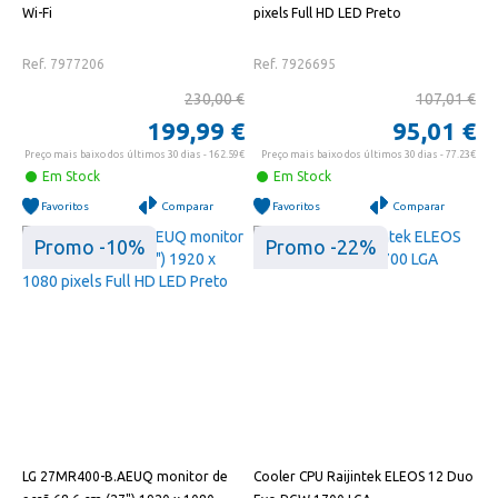
Wi-Fi
pixels Full HD LED Preto
Ref. 7977206
Ref. 7926695
230,00 €
107,01 €
199,99 €
95,01 €
Preço mais baixo dos últimos 30 dias - 162.59€
Preço mais baixo dos últimos 30 dias - 77.23€
Em Stock
Em Stock
Favoritos
Comparar
Favoritos
Comparar
Promo -10%
Promo -22%
LG 27MR400-B.AEUQ monitor de
Cooler CPU Raijintek ELEOS 12 Duo