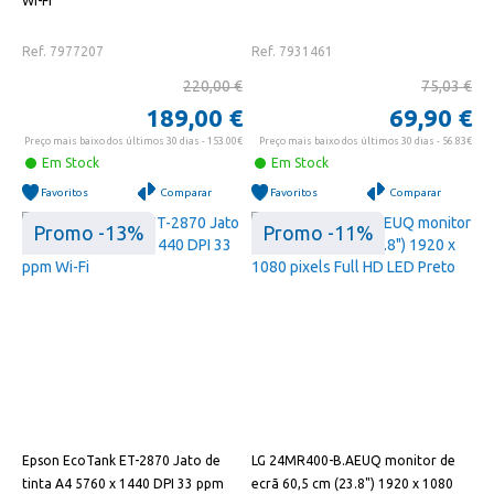
Wi-Fi
Ref. 7977207
Ref. 7931461
220,00 €
75,03 €
189,00 €
69,90 €
Preço mais baixo dos últimos 30 dias - 153.00€
Preço mais baixo dos últimos 30 dias - 56.83€
Em Stock
Em Stock
Favoritos
Comparar
Favoritos
Comparar
Promo -13%
Promo -11%
Epson EcoTank ET-2870 Jato de
LG 24MR400-B.AEUQ monitor de
tinta A4 5760 x 1440 DPI 33 ppm
ecrã 60,5 cm (23.8") 1920 x 1080