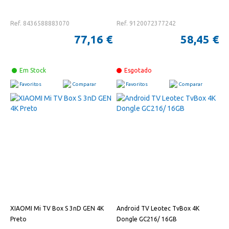
Ref. 8436588883070
Ref. 9120072377242
77,16 €
58,45 €
Em Stock
Esgotado
Favoritos
Comparar
Favoritos
Comparar
XIAOMI Mi TV Box S 3nD GEN 4K
Android TV Leotec TvBox 4K
Preto
Dongle GC216/ 16GB