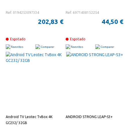
Ref. 0194253097334
Ref. 6971408152254
202,83 €
44,50 €
Esgotado
Esgotado
Favoritos
Comparar
Favoritos
Comparar
Android TV Leotec TvBox 4K
ANDROID STRONG LEAP-S3+
GC232/ 32GB