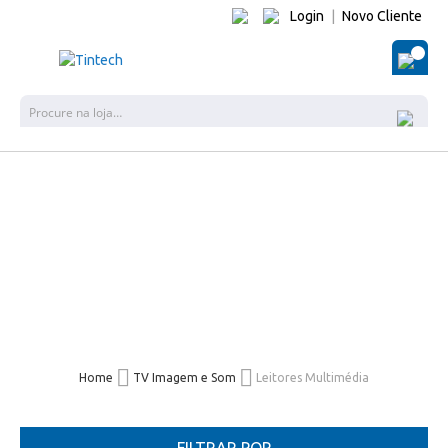
Login
|
Novo Cliente
O Me
Pes
Home
TV Imagem e Som
Leitores Multimédia