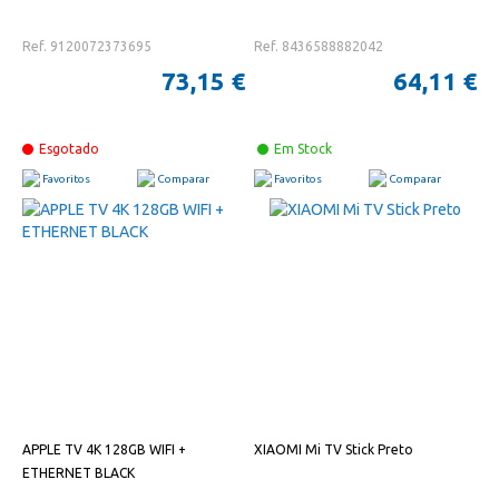
Ref. 9120072373695
Ref. 8436588882042
73,15 €
64,11 €
Esgotado
Em Stock
Favoritos
Comparar
Favoritos
Comparar
APPLE TV 4K 128GB WIFI +
XIAOMI Mi TV Stick Preto
ETHERNET BLACK