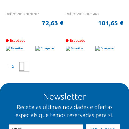
Ref. 9120137870787
Ref. 9120137871463
72,63 €
101,65 €
Esgotado
Esgotado
Favoritos
Comparar
Favoritos
Comparar
Página
Está a ler a página
Página
Página
Seguinte
1
2
Newsletter
Receba as últimas novidades e ofertas
especiais que temos reservadas para si.