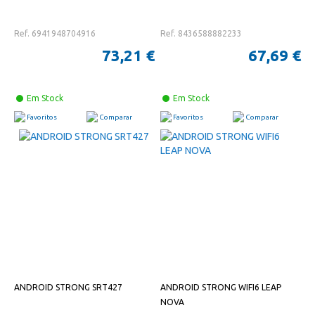
Ref. 6941948704916
Ref. 8436588882233
73,21 €
67,69 €
Em Stock
Em Stock
Favoritos
Comparar
Favoritos
Comparar
ANDROID STRONG SRT427
ANDROID STRONG WIFI6 LEAP
NOVA