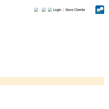
Login
|
Novo Cliente
O Me