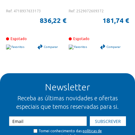
Ref. 4718937633173
Ref. 2529072609372
836,22 €
181,74 €
Esgotado
Esgotado
Favoritos
Comparar
Favoritos
Comparar
Newsletter
Receba as últimas novidades e ofertas
especiais que temos reservadas para si.
SUBSCREVER
Tomei conhecimento das
políticas de