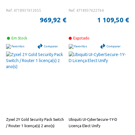
Ref. 4718937612055
Ref. 4718937622764
969,92 €
1 109,50 €
Em Stock
Esgotado
Favoritos
Comparar
Favoritos
Comparar
Zyxel 2Y Gold Security Pack Switch
Ubiquiti UI-CyberSecure-1Y-D
/ Router 1 licença(s) 2 ano(s)
Licença Elect Unify