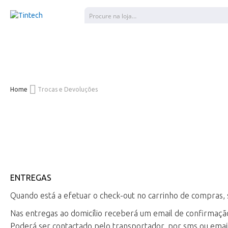
Pesquisar
Home
Trocas e Devoluções
ENTREGAS
Quando está a efetuar o check-out no carrinho de compras,
Nas entregas ao domicílio receberá um email de confirmaçã
Poderá ser contactado pelo transportador, por sms ou ema