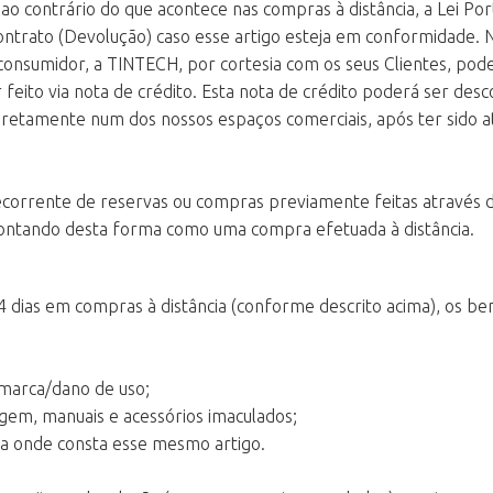
o contrário do que acontece nas compras à distância, a Lei Po
ontrato (Devolução) caso esse artigo esteja em conformidade. 
onsumidor, a TINTECH, por cortesia com os seus Clientes, poder
eito via nota de crédito. Esta nota de crédito poderá ser des
diretamente num dos nossos espaços comerciais, após ter sido at
rrente de reservas ou compras previamente feitas através da L
ontando desta forma como uma compra efetuada à distância.
 dias em compras à distância (conforme descrito acima), os ben
 marca/dano de uso;
gem, manuais e acessórios imaculados;
ra onde consta esse mesmo artigo.