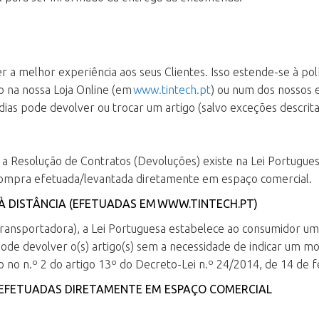
elhor experiência aos seus Clientes. Isso estende-se à políti
go na nossa Loja Online (em
www.tintech.pt
) ou num dos nossos 
dias pode devolver ou trocar um artigo (salvo exceções descrita
a Resolução de Contratos (Devoluções) existe na Lei Portugue
 compra efetuada/levantada diretamente em espaço comercial.
À DISTÂNCIA (EFETUADAS EM
WWW.TINTECH.PT
)
 transportadora), a Lei Portuguesa estabelece ao consumidor 
pode devolver o(s) artigo(s) sem a necessidade de indicar um mo
 no n.º 2 do artigo 13º do Decreto-Lei n.º 24/2014, de 14 de f
 EFETUADAS DIRETAMENTE EM ESPAÇO COMERCIAL