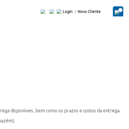
Login
|
Novo Cliente
O Me
rega disponíveis, bem como os prazos e custos da entrega.
rmazém).