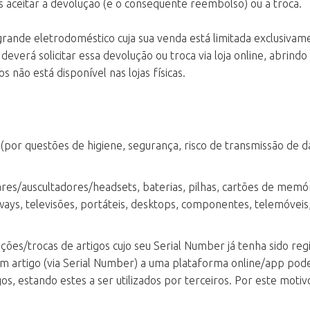
 aceitar a devolução (e o consequente reembolso) ou a troca.
nde eletrodoméstico cuja sua venda está limitada exclusivament
verá solicitar essa devolução ou troca via loja online, abrind
 não está disponível nas lojas físicas.
a (por questões de higiene, segurança, risco de transmissão d
lares/auscultadores/headsets, baterias, pilhas, cartões de memó
egways, televisões, portáteis, desktops, componentes, telemóve
ões/trocas de artigos cujo seu Serial Number já tenha sido reg
um artigo (via Serial Number) a uma plataforma online/app pode
s, estando estes a ser utilizados por terceiros. Por este moti