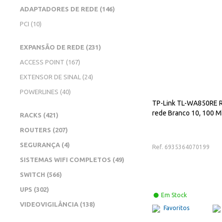
ITENS
ADAPTADORES DE REDE
146
ITENS
PCI
10
ITENS
EXPANSÃO DE REDE
231
ITENS
ACCESS POINT
167
ITENS
EXTENSOR DE SINAL
24
ITENS
POWERLINES
40
TP-Link TL-WA850RE R
rede Branco 10, 100 M
ITENS
RACKS
421
ITENS
ROUTERS
207
ITENS
SEGURANÇA
4
Ref. 6935364070199
ITENS
SISTEMAS WIFI COMPLETOS
49
ITENS
SWITCH
566
ITENS
UPS
302
Em Stock
ITENS
VIDEOVIGILÂNCIA
138
Favoritos