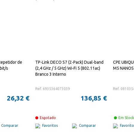
epetidor de
TP-Link DECO S7 (2-Pack) Dual-band
CPE UBIQ
bit/s
(2,4 GHz / 5 GHz) Wi-Fi 5 (802.11ac)
M5 NANOS
Branco 3 Interno
Ref. 6935364073039
Ref. 08103
26,32 €
136,85 €
Esgotado
Em Stock
Comparar
Favoritos
Comparar
Favorito