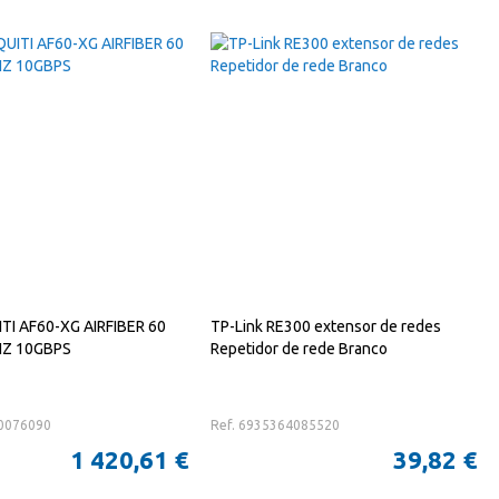
TI AF60-XG AIRFIBER 60
TP-Link RE300 extensor de redes
HZ 10GBPS
Repetidor de rede Branco
10076090
Ref. 6935364085520
1 420,61 €
39,82 €