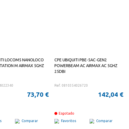
UITI LOCOM5 NANOLOCO
CPE UBIQUITI PBE-5AC-GEN2
TATION M AIRMAX 5GHZ
POWERBEAM AC AIRMAX AC 5GHZ
25DBI
54022340
Ref. 0810354026720
73,70 €
142,04 €
Esgotado
s
Comparar
Favoritos
Comparar