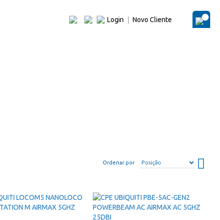
Login
|
Novo Cliente
O Me
Defin
Ordenar por
dire
desc