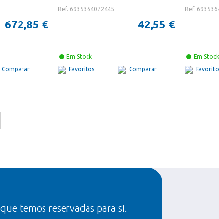
Ref. 6935364072445
Ref. 69353
672,85 €
42,55 €
Em Stock
Em Stock
Comparar
Favoritos
Comparar
Favorito
Página
Seguinte
 que temos reservadas para si.