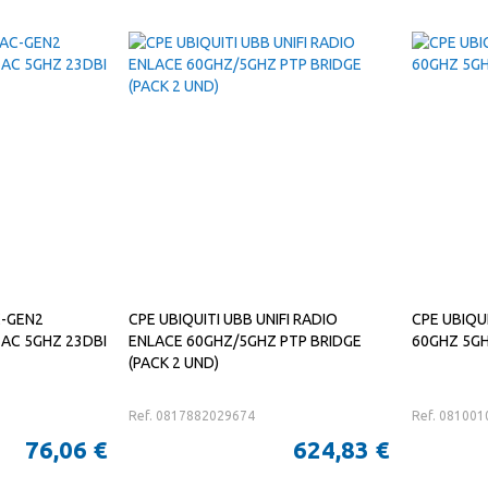
C-GEN2
CPE UBIQUITI UBB UNIFI RADIO
CPE UBIQUI
 AC 5GHZ 23DBI
ENLACE 60GHZ/5GHZ PTP BRIDGE
60GHZ 5G
(PACK 2 UND)
Ref. 0817882029674
Ref. 08100
76,06 €
624,83 €