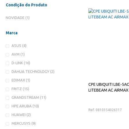
Condição do Produto
ITEM
NOVIDADE
1
Marca
ITENS
ASUS
4
ITEM
AVM
1
ITENS
D-LINK
16
ITENS
DAHUA TECHNOLOGY
2
ITEM
EDIMAX
1
CPE UBIQUITI LBE-5A
ITENS
FRITZ
15
LITEBEAM AC AIRMAX
ITENS
GRANDSTREAM
11
ITENS
HPE ARUBA
10
Ref. 0810354026317
ITENS
HUAWEI
2
ITENS
MERCUSYS
9