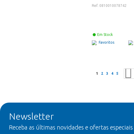
Ref. 0810010078742
Em Stock
Favoritos
Página
Está a ler a página
Página
Página
Página
Página
1
2
3
4
5
Newsletter
Receba as últimas novidades e ofertas especiais