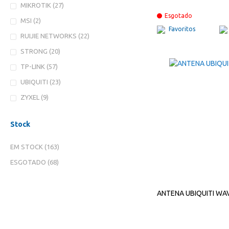
ITENS
MIKROTIK
27
Esgotado
ITENS
MSI
2
Favoritos
ITENS
RUIJIE NETWORKS
22
ITENS
STRONG
20
ITENS
TP-LINK
57
ITENS
UBIQUITI
23
ITENS
ZYXEL
9
Stock
ITENS
EM STOCK
163
ITENS
ESGOTADO
68
ANTENA UBIQUITI WA