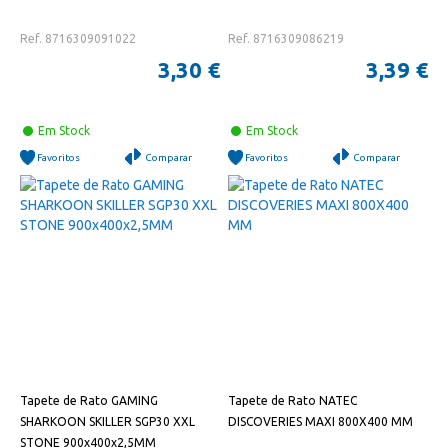
Ref. 8716309091022
Ref. 8716309086219
3,30 €
3,39 €
Em Stock
Em Stock
Favoritos
Comparar
Favoritos
Comparar
Tapete de Rato GAMING
Tapete de Rato NATEC
SHARKOON SKILLER SGP30 XXL
DISCOVERIES MAXI 800X400 MM
STONE 900x400x2,5MM