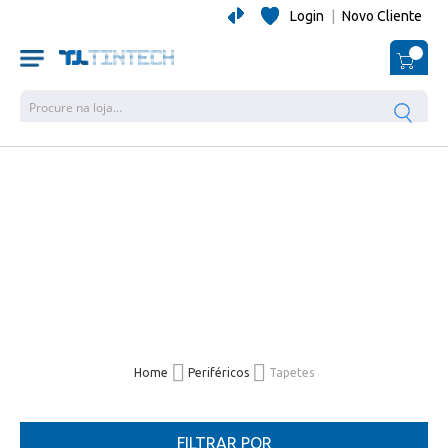
Login
|
Novo Cliente
O Me
Pesquisa
Home
Periféricos
Tapetes
FILTRAR POR