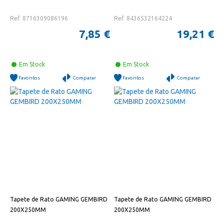
Ref. 8716309086196
Ref. 8436532164224
7,85 €
19,21 €
Em Stock
Em Stock
Favoritos
Comparar
Favoritos
Comparar
Tapete de Rato GAMING GEMBIRD
Tapete de Rato GAMING GEMBIRD
200X250MM
200X250MM