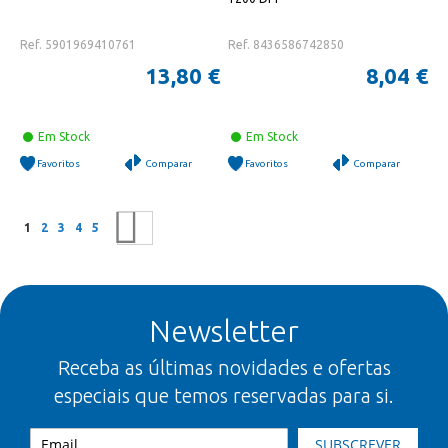
Ref. 5901969410761
Ref. 8436586742850
13,80 €
8,04 €
Em Stock
Em Stock
Favoritos
Comparar
Favoritos
Comparar
Página
Está a ler a página
Página
Página
Página
Página
Página
Seguinte
1
2
3
4
5
Newsletter
Receba as últimas novidades e ofertas
especiais que temos reservadas para si.
SUBSCREVER