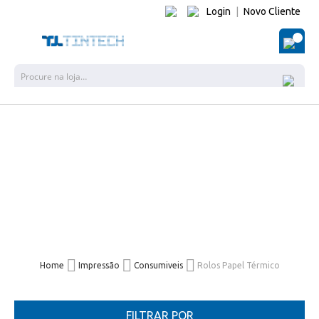
Login
|
Novo Cliente
O Me
Pesquisa
Home
Impressão
Consumiveis
Rolos Papel Térmico
FILTRAR POR