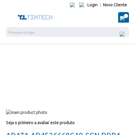
Login
|
Novo Cliente
O Me
Pesquisa
Salte
para
Salte
Seja o primeiro a avaliar este produto
o
para
final
o