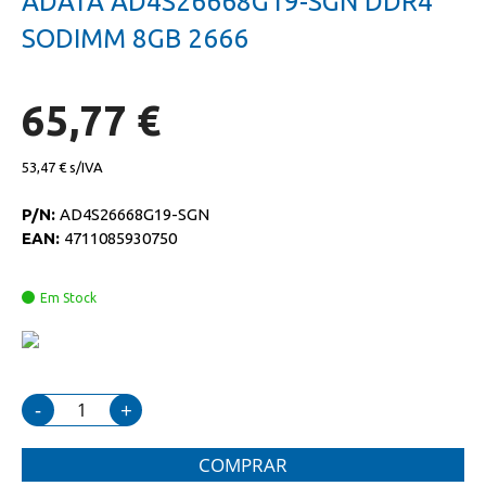
ADATA AD4S26668G19-SGN DDR4
da
início
galeria
da
SODIMM 8GB 2666
de
galeria
imagens
de
imagens
65,77 €
53,47 €
P/N:
AD4S26668G19-SGN
EAN:
4711085930750
Em Stock
-
+
COMPRAR