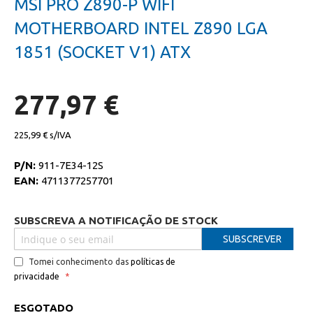
MSI PRO Z890-P WIFI
da
início
galeria
da
MOTHERBOARD INTEL Z890 LGA
de
galeria
imagens
de
1851 (SOCKET V1) ATX
imagens
277,97 €
225,99 €
P/N:
911-7E34-12S
EAN:
4711377257701
SUBSCREVA A NOTIFICAÇÃO DE STOCK
SUBSCREVER
Tomei conhecimento das
políticas de
privacidade
ESGOTADO