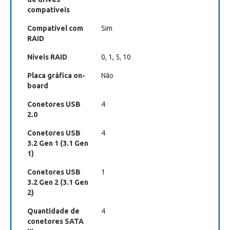
compatíveis
Compatível com
Sim
RAID
Níveis RAID
0, 1, 5, 10
Placa gráfica on-
Não
board
Conetores USB
4
2.0
Conetores USB
4
3.2 Gen 1 (3.1 Gen
1)
Conetores USB
1
3.2 Gen 2 (3.1 Gen
2)
Quantidade de
4
conetores SATA