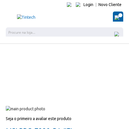
Login
|
Novo Cliente
O Me
Pes
Salte
para
Salte
Seja o primeiro a avaliar este produto
o
para
final
o