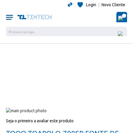
Login
|
Novo Cliente
O Me
Pesquisa
Salte
para
Salte
Seja o primeiro a avaliar este produto
o
para
final
o