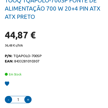
TOOQ TQAPOLO-700SP FONTE DE
da
início
galeria
da
ALIMENTAÇÃO 700 W 20+4 PIN ATX
de
galeria
imagens
de
ATX PRETO
imagens
44,87 €
36,48 €
P/N:
TQAPOLO-700SP
EAN:
8433281010307
Em Stock
-
+