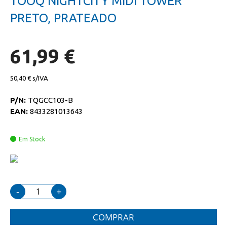
TOOQ NIGHTCITY MIDI TOWER
da
início
galeria
da
PRETO, PRATEADO
de
galeria
imagens
de
imagens
61,99 €
50,40 €
P/N:
TQGCC103-B
EAN:
8433281013643
Em Stock
-
+
COMPRAR