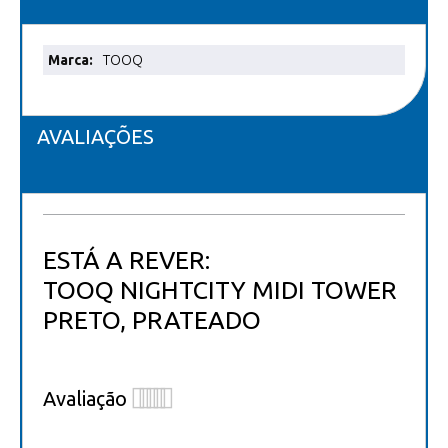
Mais
TOOQ
informações
AVALIAÇÕES
ESTÁ A REVER:
TOOQ NIGHTCITY MIDI TOWER
PRETO, PRATEADO
Avaliação
1
2
3
4
5
star
stars
stars
stars
stars