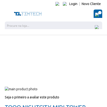
Login
|
Novo Cliente
O Me
Pesquisa
Salte
para
Salte
Seja o primeiro a avaliar este produto
o
para
final
o