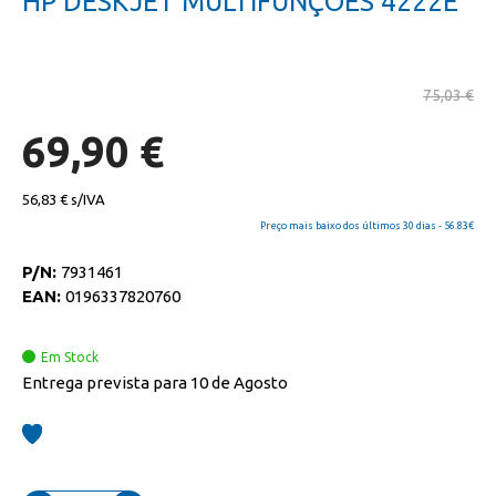
HP DESKJET MULTIFUNÇÕES 4222E
da
início
galeria
da
de
galeria
imagens
de
imagens
75,03 €
69,90 €
56,83 €
Preço mais baixo dos últimos 30 dias - 56.83€
P/N:
7931461
EAN:
0196337820760
Em Stock
Entrega prevista para 10 de Agosto