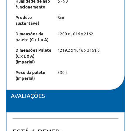
Humidade de não
5 - 90
funcionamento
Produto
Sim
sustentável
Dimensões da
1200 x 1016 x 2162
palete (C x L x A)
Dimensões Palete
1219,2 x 1016 x 2161,5
(C x L x A)
(imperial)
Peso da palete
330,2
(imperial)
AVALIAÇÕES