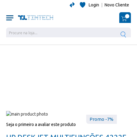
Login
|
Novo Cliente
O Me
Pesquisa
Salte
Promo -7%
para
Salte
Seja o primeiro a avaliar este produto
o
para
final
o