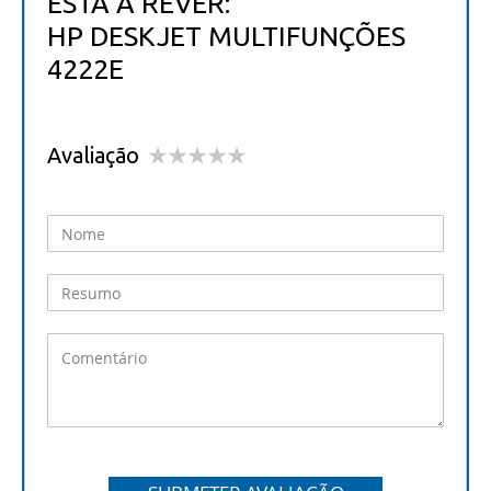
ESTÁ A REVER:
HP DESKJET MULTIFUNÇÕES
4222E
Avaliação
1
2
3
4
5
star
stars
stars
stars
stars