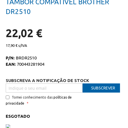
TAMBOR COMPATIVEL BROTHER
da
início
galeria
da
DR2510
de
galeria
imagens
de
imagens
22,02 €
17,90 €
P/N:
BRDR2510
EAN:
700443281904
SUBSCREVA A NOTIFICAÇÃO DE STOCK
SUBSCREVER
Tomei conhecimento das
políticas de
privacidade
ESGOTADO