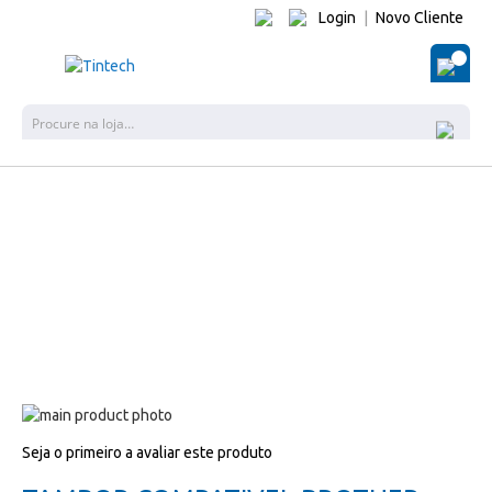
Login
|
Novo Cliente
O Me
Pes
Salte
para
Salte
Seja o primeiro a avaliar este produto
o
para
final
o