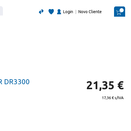
Login
|
Novo Cliente
O Me
R DR3300
21,35 €
17,36 €