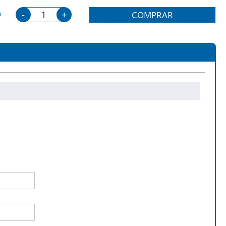
-
+
COMPRAR
20DN, 8950DWT, 8950DW