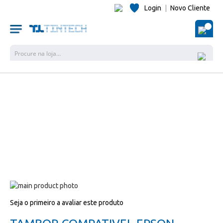
Login
|
Novo Cliente
O Me
Pesquisa
Salte
para
Salte
Seja o primeiro a avaliar este produto
o
para
final
o