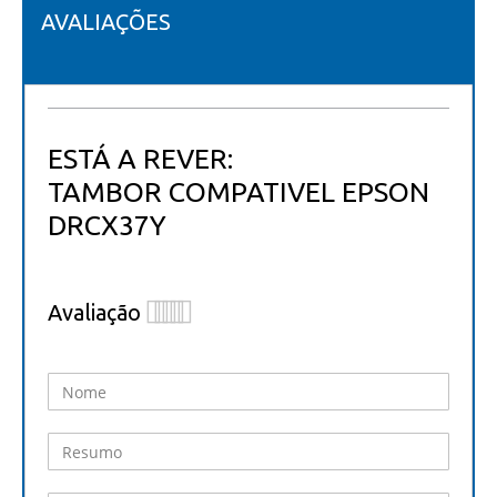
AVALIAÇÕES
ESTÁ A REVER:
TAMBOR COMPATIVEL EPSON
DRCX37Y
Avaliação
1
2
3
4
5
star
stars
stars
stars
stars