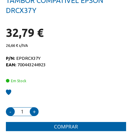
TAMBOR COMPATIVEL EPSON
da
início
galeria
da
DRCX37Y
de
galeria
imagens
de
imagens
32,79 €
26,66 €
P/N:
EPDRCX37Y
EAN:
700443244923
Em Stock
-
+
COMPRAR