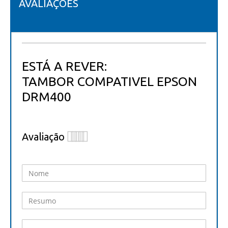
AVALIAÇÕES
ESTÁ A REVER:
TAMBOR COMPATIVEL EPSON
DRM400
Avaliação
1
2
3
4
5
star
stars
stars
stars
stars