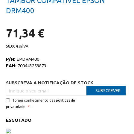
TAMBOR COMPATIVEL EPSON
da
início
galeria
da
DRM400
de
galeria
imagens
de
imagens
71,34 €
58,00 €
P/N:
EPDRM400
EAN:
700443259873
SUBSCREVA A NOTIFICAÇÃO DE STOCK
SUBSCREVER
Tomei conhecimento das
políticas de
privacidade
ESGOTADO