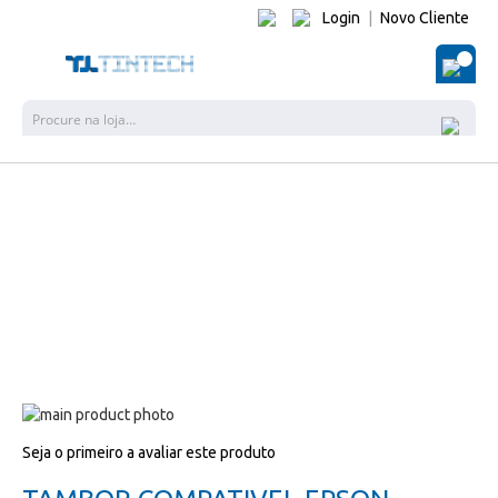
Login
|
Novo Cliente
O Me
Pesquisa
Salte
para
Salte
Seja o primeiro a avaliar este produto
o
para
final
o