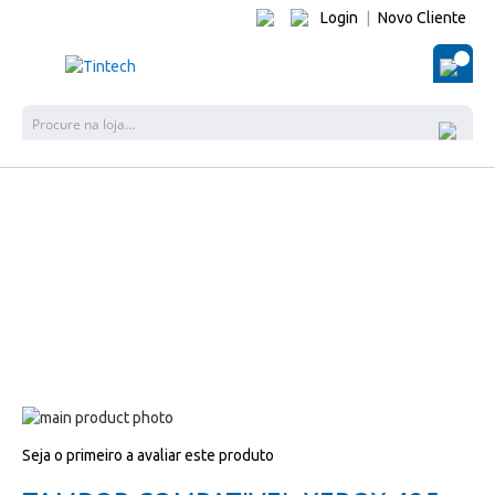
Login
|
Novo Cliente
O Me
Pes
Salte
para
Salte
Seja o primeiro a avaliar este produto
o
para
final
o