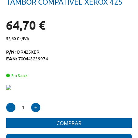
TAMBOR COMPATIVEL XEROX 425
da
início
galeria
da
de
galeria
imagens
de
64,70 €
imagens
52,60 €
P/N:
DR425XER
EAN:
700443239974
Em Stock
-
+
COMPRAR