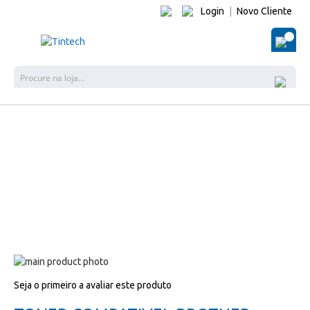
Login
|
Novo Cliente
O Me
Pes
Salte
para
Salte
Seja o primeiro a avaliar este produto
o
para
final
o