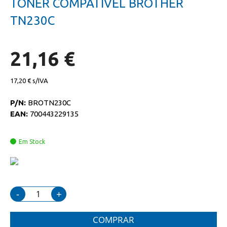
TONER COMPATIVEL BROTHER
da
início
galeria
da
TN230C
de
galeria
imagens
de
imagens
21,16 €
17,20 €
P/N:
BROTN230C
EAN:
700443229135
Em Stock
-
+
COMPRAR