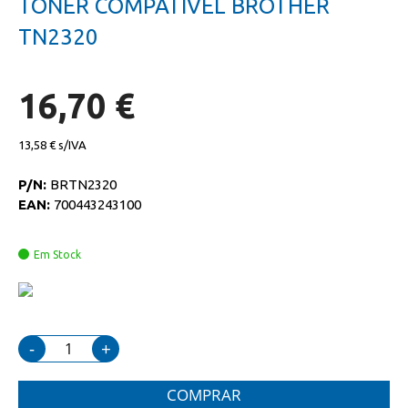
TONER COMPATIVEL BROTHER
da
início
galeria
da
TN2320
de
galeria
imagens
de
imagens
16,70 €
13,58 €
P/N:
BRTN2320
EAN:
700443243100
Em Stock
-
+
COMPRAR