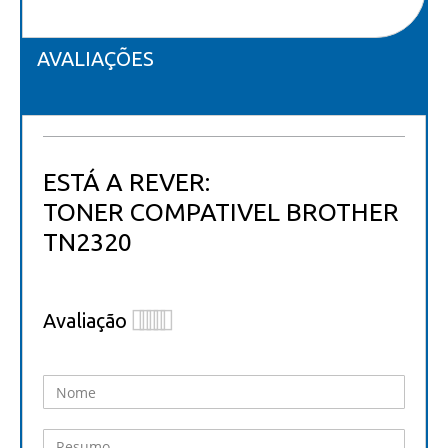
AVALIAÇÕES
ESTÁ A REVER:
TONER COMPATIVEL BROTHER
TN2320
Avaliação
1
2
3
4
5
star
stars
stars
stars
stars