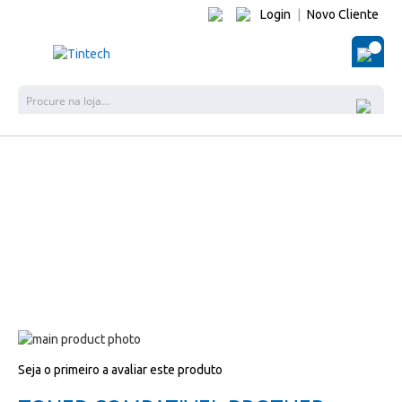
Login
|
Novo Cliente
O Me
Pes
Salte
para
Salte
Seja o primeiro a avaliar este produto
o
para
final
o