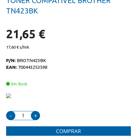
TONER COMPATIVEL BROTHER
da
início
galeria
da
TN423BK
de
galeria
imagens
de
imagens
21,65 €
17,60 €
P/N:
BROTN423BK
EAN:
700443253598
Em Stock
-
+
COMPRAR