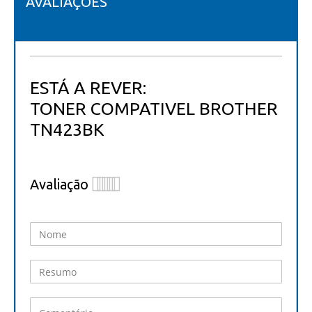
AVALIAÇÕES
ESTÁ A REVER:
TONER COMPATIVEL BROTHER
TN423BK
Avaliação
1
2
3
4
5
star
stars
stars
stars
stars