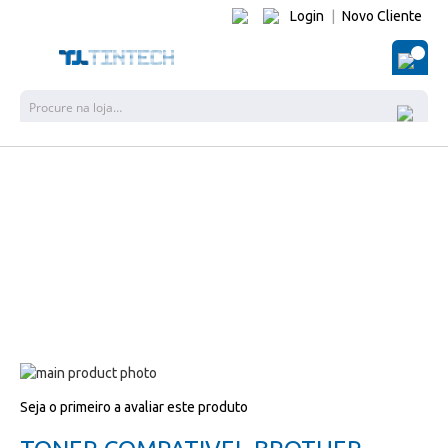
Login
|
Novo Cliente
O Me
Pesquisa
Salte
para
Salte
Seja o primeiro a avaliar este produto
o
para
final
o