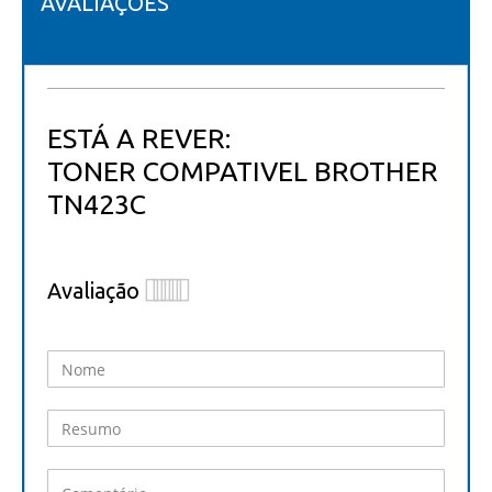
AVALIAÇÕES
ESTÁ A REVER:
TONER COMPATIVEL BROTHER
TN423C
Avaliação
1
2
3
4
5
star
stars
stars
stars
stars