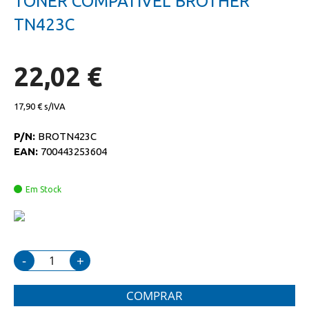
TONER COMPATIVEL BROTHER
da
início
galeria
da
TN423C
de
galeria
imagens
de
imagens
22,02 €
17,90 €
P/N:
BROTN423C
EAN:
700443253604
Em Stock
-
+
COMPRAR