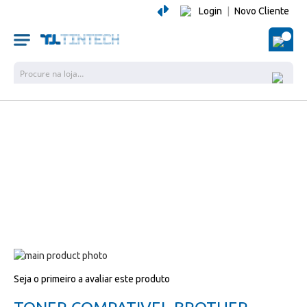
Login
|
Novo Cliente
O Me
Pesquisa
Salte
para
Salte
Seja o primeiro a avaliar este produto
o
para
final
o