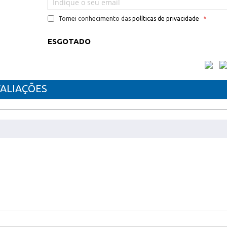
Tomei conhecimento das
políticas de privacidade
ESGOTADO
ALIAÇÕES
VEL BROTHER TN821XLBK
HL-L9470CDN/CDNT/CDNTT Professional A4
rofessional A4