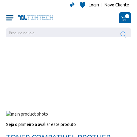
Login
|
Novo Cliente
O Me
Pesquisa
Salte
para
Salte
Seja o primeiro a avaliar este produto
o
para
final
o