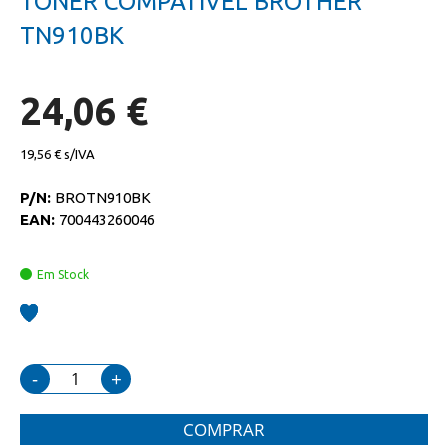
TONER COMPATIVEL BROTHER
da
início
galeria
da
TN910BK
de
galeria
imagens
de
imagens
24,06 €
19,56 €
P/N:
BROTN910BK
EAN:
700443260046
Em Stock
-
+
COMPRAR