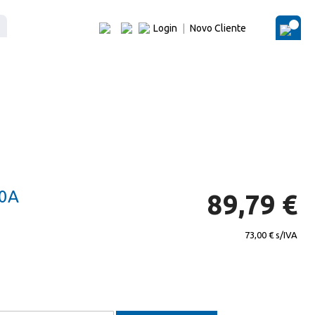
Login
|
Novo Cliente
O Me
0A
89,79 €
73,00 €