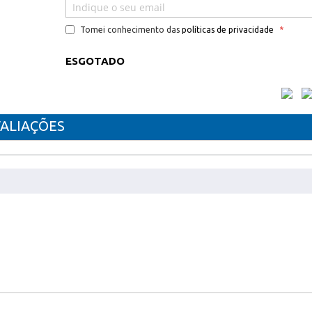
Tomei conhecimento das
políticas de privacidade
ESGOTADO
ALIAÇÕES
VEL CANON 070A
dw / i-SENSYS MF461dw / i-SENSYS MF463dw / i-SE