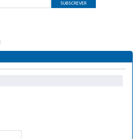
SUBSCREVER
NSYS MF465dw