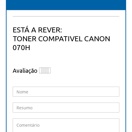
ESTÁ A REVER:
TONER COMPATIVEL CANON
070H
Avaliação
1
2
3
4
5
star
stars
stars
stars
stars