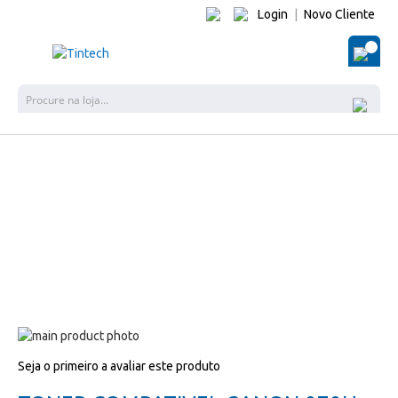
Login
|
Novo Cliente
O Me
Pes
Salte
para
Salte
Seja o primeiro a avaliar este produto
o
para
final
o