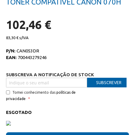
TONER COMPATIVEL CANON 070H
da
início
galeria
da
de
galeria
imagens
de
102,46 €
imagens
83,30 €
P/N:
CAN053DR
EAN:
700443279246
SUBSCREVA A NOTIFICAÇÃO DE STOCK
SUBSCREVER
Tomei conhecimento das
políticas de
privacidade
ESGOTADO