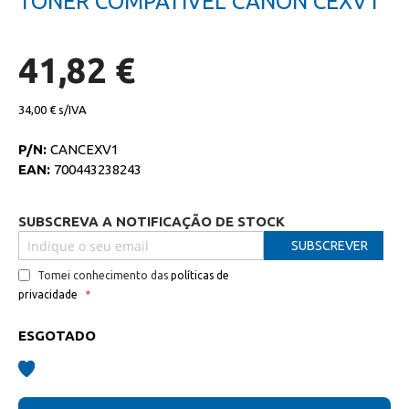
TONER COMPATIVEL CANON CEXV1
da
início
galeria
da
de
galeria
imagens
de
41,82 €
imagens
34,00 €
P/N:
CANCEXV1
EAN:
700443238243
SUBSCREVA A NOTIFICAÇÃO DE STOCK
SUBSCREVER
Tomei conhecimento das
políticas de
privacidade
ESGOTADO