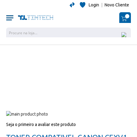
Login
|
Novo Cliente
O Me
Pesquisa
Salte
para
Salte
Seja o primeiro a avaliar este produto
o
para
final
o