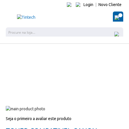
Login
|
Novo Cliente
O Me
Pes
Salte
para
Salte
Seja o primeiro a avaliar este produto
o
para
final
o