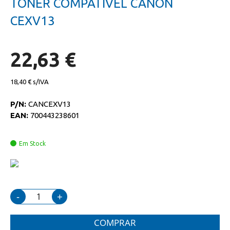
TONER COMPATIVEL CANON
da
início
galeria
da
CEXV13
de
galeria
imagens
de
imagens
22,63 €
18,40 €
P/N:
CANCEXV13
EAN:
700443238601
Em Stock
-
+
COMPRAR