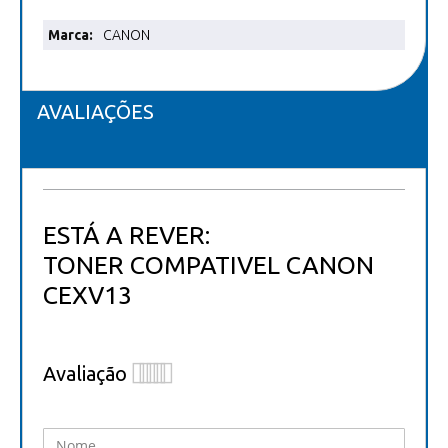
Mais
CANON
informações
AVALIAÇÕES
ESTÁ A REVER:
TONER COMPATIVEL CANON
CEXV13
Avaliação
1
2
3
4
5
star
stars
stars
stars
stars