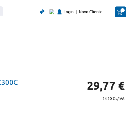
Login
|
Novo Cliente
O Me
C300C
29,77 €
24,20 €