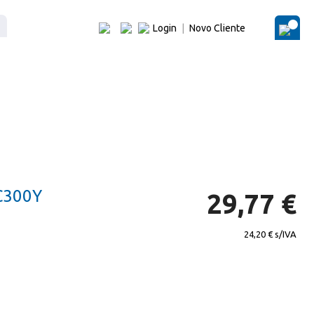
Login
|
Novo Cliente
O Me
C300Y
29,77 €
24,20 €