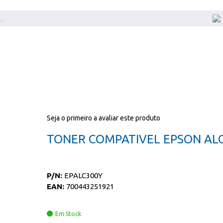
Seja o primeiro a avaliar este produto
TONER COMPATIVEL EPSON AL
P/N:
EPALC300Y
EAN:
700443251921
Em Stock