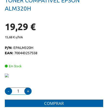
TONER COMPATIVEL EPSON
da
início
galeria
da
ALM320H
de
galeria
imagens
de
imagens
19,29 €
15,68 €
P/N:
EPALM320H
EAN:
700443257558
Em Stock
-
+
COMPRAR