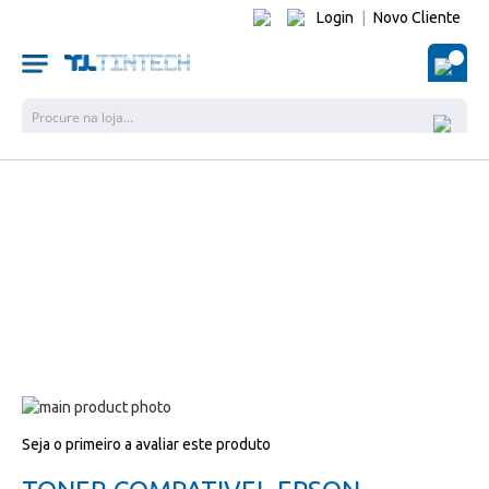
Login
|
Novo Cliente
O Me
Pesquisa
Salte
para
Salte
Seja o primeiro a avaliar este produto
o
para
final
o