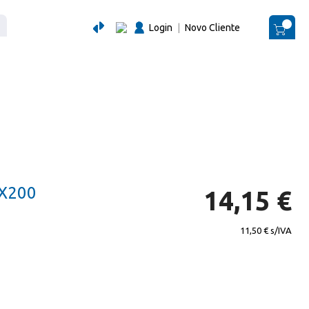
Login
|
Novo Cliente
O Me
X200
14,15 €
11,50 €