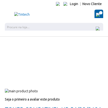
Login
|
Novo Cliente
O Me
Pes
Salte
para
Salte
Seja o primeiro a avaliar este produto
o
para
final
o