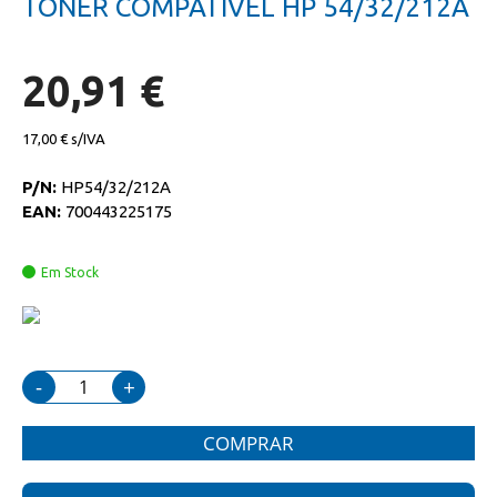
TONER COMPATIVEL HP 54/32/212A
da
início
galeria
da
de
galeria
imagens
de
20,91 €
imagens
17,00 €
P/N:
HP54/32/212A
EAN:
700443225175
Em Stock
-
+
COMPRAR