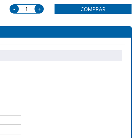
-
+
COMPRAR
 TN / LaserJet 2100 XI / LaserJet 2200 /
rJet 2200 Series Ohne Serie LaserJet 2100 /
00 D / LaserJet 2200 DN / LaserJet 2200 DTN