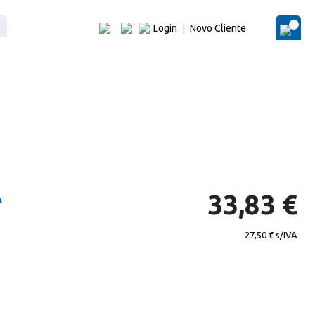
Login
|
Novo Cliente
O Me
A
33,83 €
27,50 €