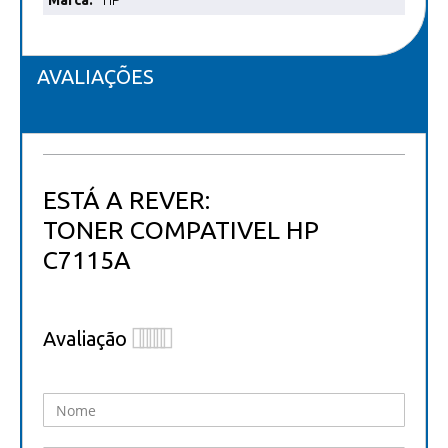
HP
informações
AVALIAÇÕES
ESTÁ A REVER:
TONER COMPATIVEL HP
C7115A
Avaliação
1
2
3
4
5
star
stars
stars
stars
stars