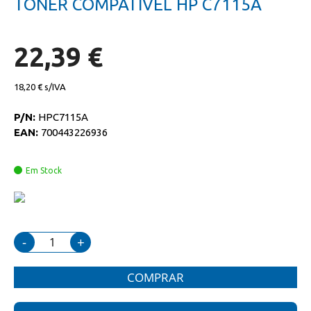
TONER COMPATIVEL HP C7115A
da
início
galeria
da
de
galeria
imagens
de
22,39 €
imagens
18,20 €
P/N:
HPC7115A
EAN:
700443226936
Em Stock
-
+
COMPRAR