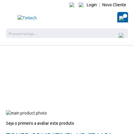
Login
|
Novo Cliente
O Me
Pes
Salte
para
Salte
Seja o primeiro a avaliar este produto
o
para
final
o