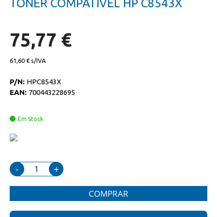
TONER COMPATIVEL HP C8543X
da
início
galeria
da
de
galeria
imagens
de
75,77 €
imagens
61,60 €
P/N:
HPC8543X
EAN:
700443228695
Em Stock
-
+
COMPRAR