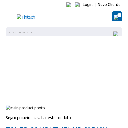
Login
|
Novo Cliente
O Me
Pes
Salte
para
Salte
Seja o primeiro a avaliar este produto
o
para
final
o