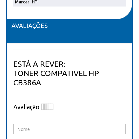
Mais
HP
informações
AVALIAÇÕES
ESTÁ A REVER:
TONER COMPATIVEL HP
CB386A
Avaliação
1
2
3
4
5
star
stars
stars
stars
stars