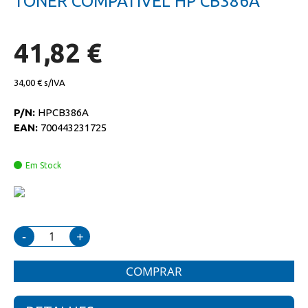
TONER COMPATIVEL HP CB386A
da
início
galeria
da
de
galeria
imagens
de
41,82 €
imagens
34,00 €
P/N:
HPCB386A
EAN:
700443231725
Em Stock
-
+
COMPRAR