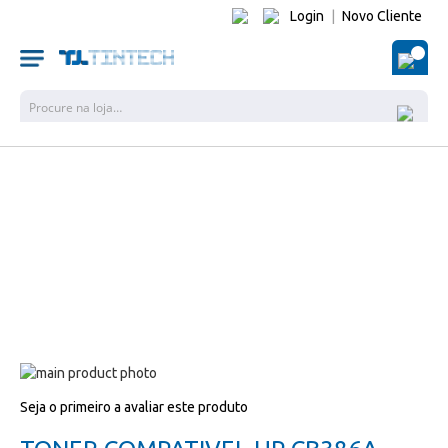
Login
|
Novo Cliente
O Me
Pesquisa
Salte
para
Salte
Seja o primeiro a avaliar este produto
o
para
final
o