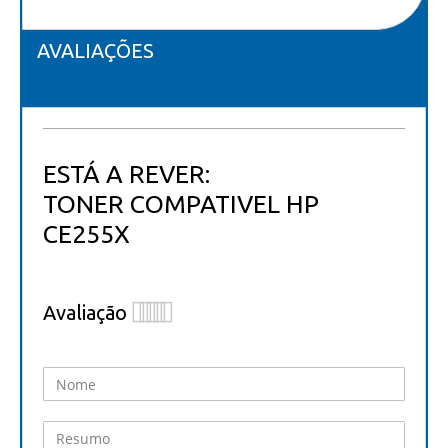
AVALIAÇÕES
ESTÁ A REVER:
TONER COMPATIVEL HP
CE255X
Avaliação
1
2
3
4
5
star
stars
stars
stars
stars