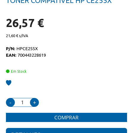
TONER COMPATIVEL HP CE255X
da
início
galeria
da
de
galeria
imagens
de
26,57 €
imagens
21,60 €
P/N:
HPCE255X
EAN:
700443228619
Em Stock
-
+
COMPRAR