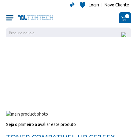
Login
|
Novo Cliente
O Me
Pesquisa
Salte
para
Salte
Seja o primeiro a avaliar este produto
o
para
final
o