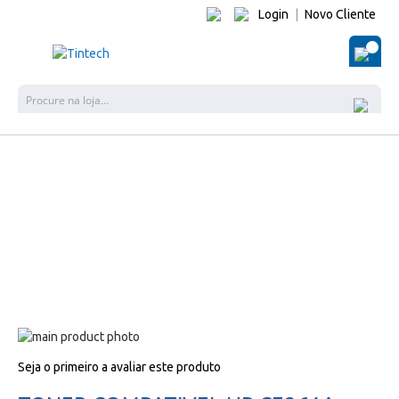
Login
|
Novo Cliente
O Me
Pes
Salte
para
Salte
Seja o primeiro a avaliar este produto
o
para
final
o