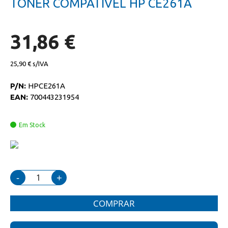
TONER COMPATIVEL HP CE261A
da
início
galeria
da
de
galeria
imagens
de
31,86 €
imagens
25,90 €
P/N:
HPCE261A
EAN:
700443231954
Em Stock
-
+
COMPRAR