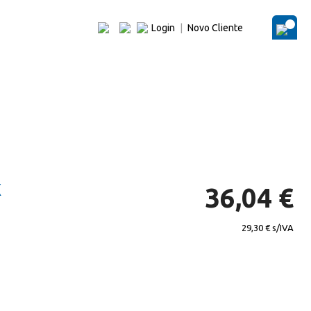
Login
|
Novo Cliente
O Me
X
36,04 €
29,30 €