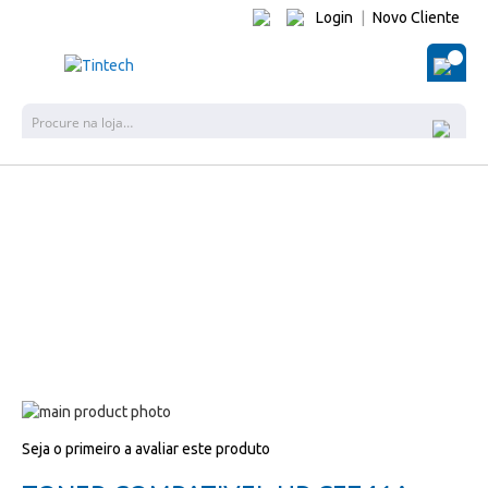
Login
|
Novo Cliente
O Me
Pes
Salte
para
Salte
Seja o primeiro a avaliar este produto
o
para
final
o