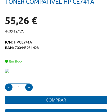
TONER COMPATIVEL HP CE741A
da
início
galeria
da
de
galeria
imagens
de
55,26 €
imagens
44,93 €
P/N:
HPCE741A
EAN:
700443231428
Em Stock
-
+
COMPRAR